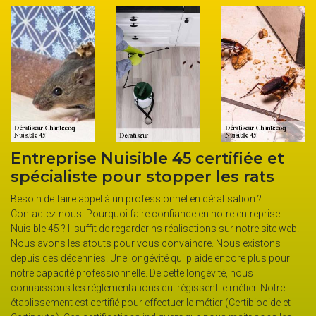
Entreprise Nuisible 45 certifiée et
É
spécialiste pour stopper les rats
s
été
Besoin de faire appel à un professionnel en dératisation ?
Po
e
Contactez-nous. Pourquoi faire confiance en notre entreprise
Nu
Nuisible 45 ? Il suffit de regarder ns réalisations sur notre site web.
to
Nous avons les atouts pour vous convaincre. Nous existons
ro
depuis des décennies. Une longévité qui plaide encore plus pour
hô
cès
notre capacité professionnelle. De cette longévité, nous
lo
connaissons les réglementations qui régissent le métier. Notre
à 
établissement est certifié pour effectuer le métier (Certibiocide et
da