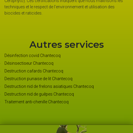
Certiphyto). Ces certifications indiquent que nous maitrisons les
sa
techniques et le respect de l’environnement et utilisation des
Co
biocides et raticides.
Autres services
Désinfection covid Chantecoq
Désinsectiseur Chantecoq
Destruction cafards Chantecoq
Destruction punaise de lit Chantecoq
Destruction nid de frelons asiatiques Chantecoq
Destruction nid de guêpes Chantecoq
Traitement anti-chenille Chantecoq