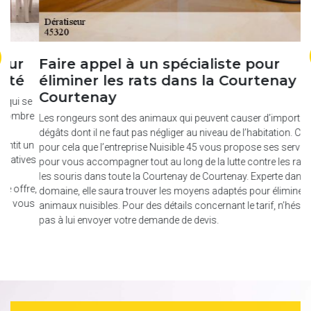
Faire appel à un spécialiste pour
C
éliminer les rats dans la Courtenay de
é
Courtenay
e
En
re
tr
Les rongeurs sont des animaux qui peuvent causer d’importants
im
dégâts dont il ne faut pas négliger au niveau de l’habitation. C’est
un
en
pour cela que l’entreprise Nuisible 45 vous propose ses services
es
ré
pour vous accompagner tout au long de la lutte contre les rats ou
po
les souris dans toute la Courtenay de Courtenay. Experte dans le
e,
me
domaine, elle saura trouver les moyens adaptés pour éliminer ces
us
ap
animaux nuisibles. Pour des détails concernant le tarif, n’hésitez
se
pas à lui envoyer votre demande de devis.