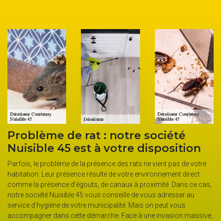
r
Problème de rat : notre société
S
Nuisible 45 est à votre disposition
s
Parfois, le problème de la présence des rats ne vient pas de votre
No
habitation. Leur présence résulte de votre environnement direct
No
comme la présence d’égouts, de canaux à proximité. Dans ce cas,
ef
notre société Nuisible 45 vous conseille de vous adresser au
de
service d’hygiène de votre municipalité. Mais on peut vous
so
es
accompagner dans cette démarche. Face à une invasion massive,
in