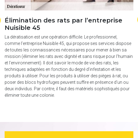
Élimination des rats par l’entreprise
C
Nuisible 45
d
es
La dératisation est une opération difficile. Le professionnel,
Si
comme l’entreprise Nuisible 45, qui propose ses services dispose
en
de toutes les connaissances nécessaires pour mener à bien sa
so
mission (éliminer les rats avec dignité et sans risque pour l'humain
so
et l’environnement). Il doit savoir le mode de vie des rats, les
mé
a
techniques adaptées en fonction du degré d’infestation et les
be
s
produits à utiliser. Pour les produits à utiliser des pièges à rat, ou
zo
poser des blocs hydrofuges peuvent suffire en présence d’un ou
dr
deux individus. Par contre, il faut des matériels sophistiqués pour
éliminer toute une colonie.