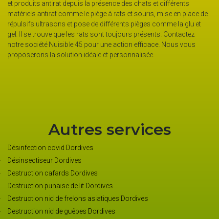
nts
métier de dératiseur s’ils ne remplissent pas certains nombre
 place de
conditions. Les responsables de la société doivent posséder
 glu et
certificats justifiant les aptitudes à assurer la profession de
actez
dératiseur : connaitre lé législation sur l’extermination de nuisi
 vous
maitriser les équipements et produits à utiliser (donc ceux
interdits), savoir les règles de sécurité et d’hygiène. Il est évide
la société Nuisible 45 répond à ces critères. Contactez sans c
cette société.
Autres services
Désinfection covid Dordives
Désinsectiseur Dordives
Destruction cafards Dordives
Destruction punaise de lit Dordives
Destruction nid de frelons asiatiques Dordives
Destruction nid de guêpes Dordives