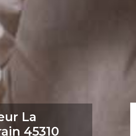
eur La
ain 45310