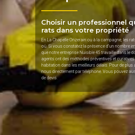
Choisir un professionnel qu
rats dans votre propriété
En La Chapelle Onzerain ou à la campagne, les rat
où. Si vous constatez la présence d’un nombre im
que notre entreprise Nuisible 45 travaille dans le 
agents ont des méthodes préventives et curatives
habitation dans les meilleurs délais. Pour de plus
nous directement par téléphone. Vous pouvez aus
de devis.