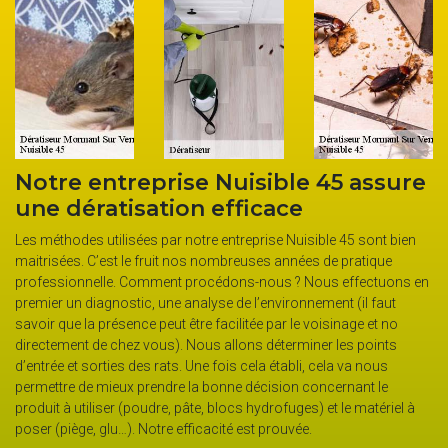
entreprise Nuisible 45 assure
Extermina
ratisation efficace
confiance
Nuisible 
 utilisées par notre entreprise Nuisible 45 sont bien
C’est le fruit nos nombreuses années de pratique
Tout le monde à t
elle. Comment procédons-nous ? Nous effectuons en
et autres rongeu
iagnostic, une analyse de l’environnement (il faut
cauchemars. Sur
 présence peut être facilitée par le voisinage et no
propositions son
de chez vous). Nous allons déterminer les points
souris, pièges à 
orties des rats. Une fois cela établi, cela va nous
rongeurs demeure
 mieux prendre la bonne décision concernant le
éliminer quelques
liser (poudre, pâte, blocs hydrofuges) et le matériel à
singes. Notre ent
 glu…). Notre efficacité est prouvée.
éliminer la colon