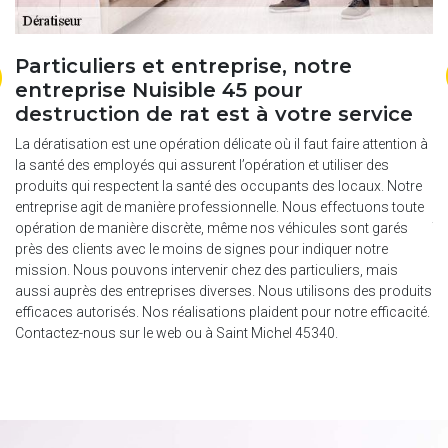
Particuliers et entreprise, notre
U
entreprise Nuisible 45 pour
e
destruction de rat est à votre service
Vo
in
La dératisation est une opération délicate où il faut faire attention à
une
vo
la santé des employés qui assurent l’opération et utiliser des
e
en
produits qui respectent la santé des occupants des locaux. Notre
po
entreprise agit de manière professionnelle. Nous effectuons toute
ise
te
opération de manière discrète, même nos véhicules sont garés
Nu
près des clients avec le moins de signes pour indiquer notre
ous
no
mission. Nous pouvons intervenir chez des particuliers, mais
ur
do
aussi auprès des entreprises diverses. Nous utilisons des produits
de
efficaces autorisés. Nos réalisations plaident pour notre efficacité.
Contactez-nous sur le web ou à Saint Michel 45340.