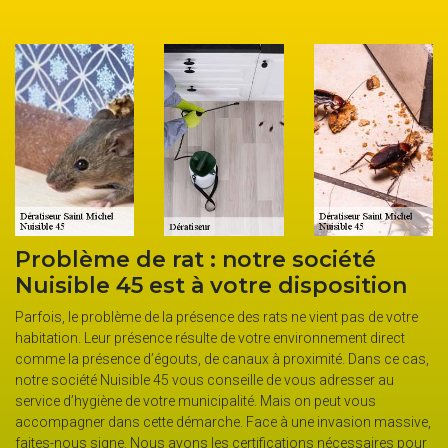
me de rat : notre société
Nuisible 
le 45 est à votre disposition
dératisat
environs
problème de la présence des rats ne vient pas de votre
Leur présence résulte de votre environnement direct
Dès que vous con
ésence d’égouts, de canaux à proximité. Dans ce cas,
maison, sachez qu
é Nuisible 45 vous conseille de vous adresser au
animaux qui peuve
giène de votre municipalité. Mais on peut vous
causer des malad
 dans cette démarche. Face à une invasion massive,
habitez dans le 4
signe. Nous avons les certifications nécessaires pour