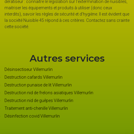
tiseur : connaitre lé législation sur l’extermination de nuisibles,
domaine,
riser les équipements et produits à utiliser (donc ceux
animaux n
rdits), savoir les règles de sécurité et d’hygiène. Il est évident que
pas à lu
ociété Nuisible 45 répond à ces critères. Contactez sans crainte
e société.
Autres services
Désinsectiseur Villemurlin
Destruction cafards Villemurlin
Destruction punaise de lit Villemurlin
Destruction nid de frelons asiatiques Villemurlin
Destruction nid de guêpes Villemurlin
Traitement anti-chenille Villemurlin
Désinfection covid Villemurlin