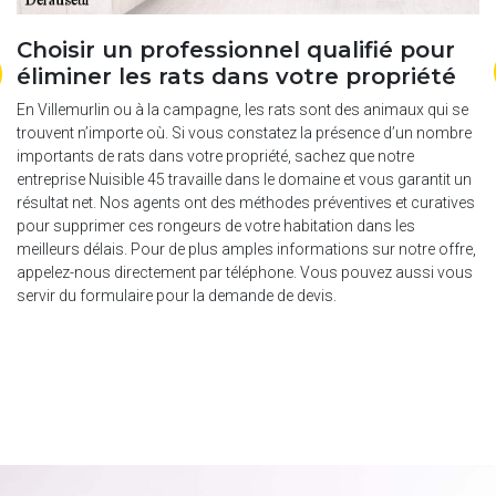
Choisir un professionnel qualifié pour
R
éliminer les rats dans votre propriété
d
e
En Villemurlin ou à la campagne, les rats sont des animaux qui se
trouvent n’importe où. Si vous constatez la présence d’un nombre
Da
importants de rats dans votre propriété, sachez que notre
le
mo
entreprise Nuisible 45 travaille dans le domaine et vous garantit un
45
résultat net. Nos agents ont des méthodes préventives et curatives
pe
pour supprimer ces rongeurs de votre habitation dans les
le
meilleurs délais. Pour de plus amples informations sur notre offre,
es
ex
appelez-nous directement par téléphone. Vous pouvez aussi vous
et
servir du formulaire pour la demande de devis.
r
pr
le
r
en
le