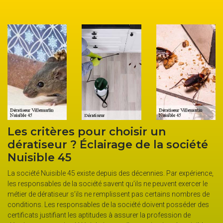
s critères pour choisir un
Fair
ratiseur ? Éclairage de la société
élim
isible 45
de V
société Nuisible 45 existe depuis des décennies. Par expérience,
Les rong
responsables de la société savent qu’ils ne peuvent exercer le
dégâts do
ier de dératiseur s’ils ne remplissent pas certains nombres de
pour cel
ditions. Les responsables de la société doivent posséder des
pour vou
ificats justifiant les aptitudes à assurer la profession de
les souri