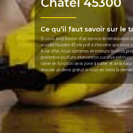
Chatel 45300
Ce qu’il faut savoir sur le 
Si vous avez besoin d’un service de dératisation à
société Nuisible 45 est prêt à intervenir que vous
A cet effet, nous sommes en mesure de vous pro
préventive ou d’une intervention curative selon vos 
varier en fonction de la zone à traiter, et de la n
dresser un devis gratuit si vous en faites la dema