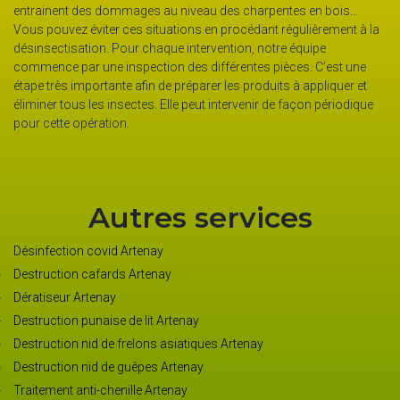
faut faire appel à des professionnels pour éliminer ces 
s en bois…
nuisibles. Nuisible 45 est un désinsectiseur réputé à Arten
ulièrement à la
intervient rapidement pour exterminer les blattes, les caf
quipe
frelons asiatiques, les chenilles processionnaires, les g
s. C’est une
moustiques, les puces et bien d’autres.
 appliquer et
çon périodique
Autres services
Désinfection covid Artenay
Destruction cafards Artenay
Dératiseur Artenay
Destruction punaise de lit Artenay
Destruction nid de frelons asiatiques Artenay
Destruction nid de guêpes Artenay
Traitement anti-chenille Artenay