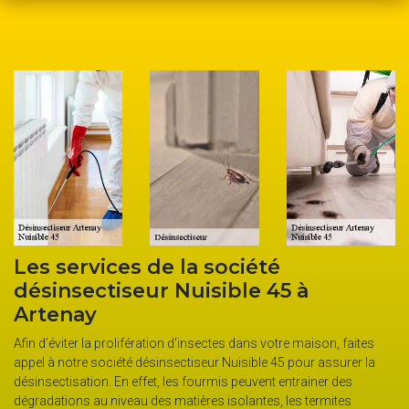
Élimination des insectes avec 
à
désinsectiseur Nuisible 45
Certains insectes sont nuisibles à l’homme, aux plantes 
insectes eux-mêmes. La chenille processionnaire fait 
aison, faites
mal aux végétaux en les dévorant en un temps record. L
ur assurer la
asiatiques se développent très vite, leur piqûre est très 
ainer des
et peut provoquer des allergies graves aux personnes sen
termites