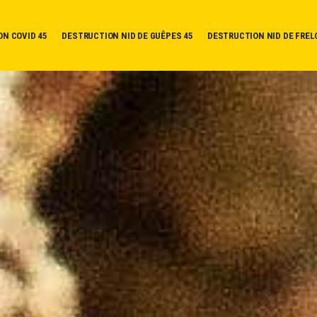
ON COVID 45
DESTRUCTION NID DE GUÊPES 45
DESTRUCTION NID DE FREL