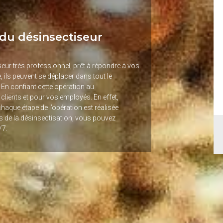
 du désinsectiseur
iseur très professionnel, prêt à répondre à vos
 ils peuvent se déplacer dans tout le
En confiant cette opération au
clients et pour vos employés. En effet,
chaque étape de l’opération est réalisée
ls de la désinsectisation, vous pouvez
/7.