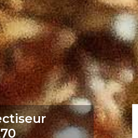
ectiseur
270