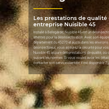
Les prestations de qualité
entreprise Nuisible 45
Installé à Bellegarde, Nuisible 45 est un désinsect
attentes pour la désinsectisation. Avec son équipe,
département du 45270 et aussi dans les environs. 
désinsectiseur, vous assurez la sécurité pour vos 
Nuisible 45 assure des prestations de qualité, où 
suivant les normes. Si vous voulez avoir les détai
contacter son service clientèle, il est disponible 7 j