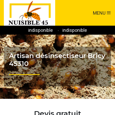
MENU
indisponible
indisponible
-
Artisan désinsectiseur Bricy
45310
Devis gratuit