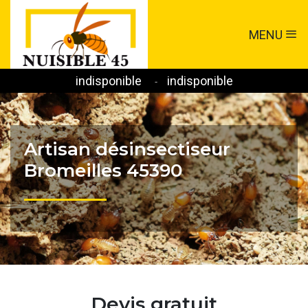
MENU
indisponible
indisponible
-
Artisan désinsectiseur
Bromeilles 45390
Devis gratuit