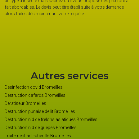
opose des prix tout à
bistrot, une boulangerie, un hôtel… et c’est la cat
ite à votre demande
savoir aussi que les piqûres d’abeilles, de guêpe
peuvent être dangereuses pour les personnes all
exterminer, faites confiance à Nuisible 45, désins
guêpes, frelons, frelons asiatiques, chenilles p
moustiques, cafards dans la ville de Bromeilles.
professionnel chevronné de désinfection.
Autres services
Désinfection covid Bromeilles
Destruction cafards Bromeilles
Dératiseur Bromeilles
Destruction punaise de lit Bromeilles
Destruction nid de frelons asiatiques Bromeilles
Destruction nid de guêpes Bromeilles
Traitement anti-chenille Bromeilles