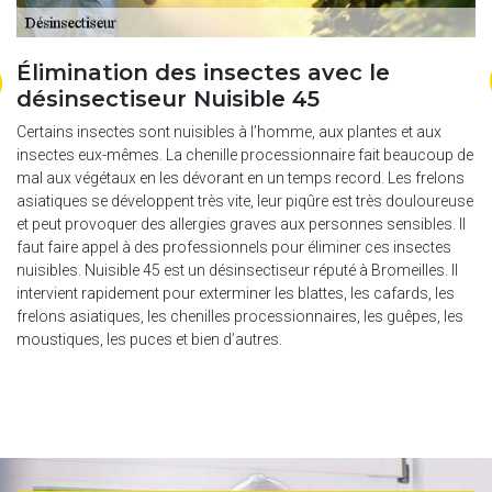
Élimination des insectes avec le
L
désinsectiseur Nuisible 45
p
Certains insectes sont nuisibles à l’homme, aux plantes et aux
Co
insectes eux-mêmes. La chenille processionnaire fait beaucoup de
co
mal aux végétaux en les dévorant en un temps record. Les frelons
co
asiatiques se développent très vite, leur piqûre est très douloureuse
in
et peut provoquer des allergies graves aux personnes sensibles. Il
pr
faut faire appel à des professionnels pour éliminer ces insectes
dé
 45
nuisibles. Nuisible 45 est un désinsectiseur réputé à Bromeilles. Il
fa
intervient rapidement pour exterminer les blattes, les cafards, les
ba
frelons asiatiques, les chenilles processionnaires, les guêpes, les
nu
moustiques, les puces et bien d’autres.
d’
dé