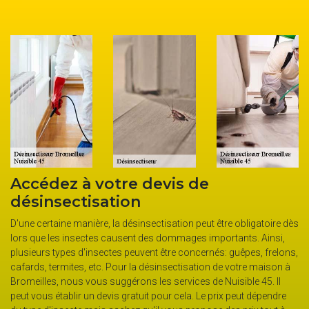
de
Nuisible 45, désinsectiseur
guêpes, frelons, frelons a
chenilles processionnaire
peut être obligatoire dès
moustiques, cafards à Br
s importants. Ainsi,
cernés: guêpes, frelons,
La présence d’insectes nuisibles dans votre ma
ation de votre maison à
exposer à des problèmes de santé dont les infe
s de Nuisible 45. Il
bactériennes, certaines troubles des éruptions c
 Le prix peut dépendre
risquent de faire fuir les clients si vous tenez un