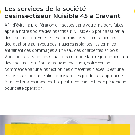
Les services de la société
C
désinsectiseur Nuisible 45 à Cravant
d
e
Afin d’éviter la prolifération d’insectes dans votre maison, faites
appel à notre société désinsectiseur Nuisible 45 pour assurer la
A 
désinsectisation. En effet, les fourmis peuvent entrainer des
de
dégradations au niveau des matières isolantes, les termites
pe
entrainent des dommages au niveau des charpentes en bois…
La
me
Vous pouvez éviter ces situations en procédant régulièrement à la
me
désinsectisation. Pour chaque intervention, notre équipe
pr
commence par une inspection des différentes pièces. C’est une
 y
pr
étape très importante afin de préparer les produits à appliquer et
pr
éliminer tous les insectes. Elle peut intervenir de façon périodique
pour cette opération.