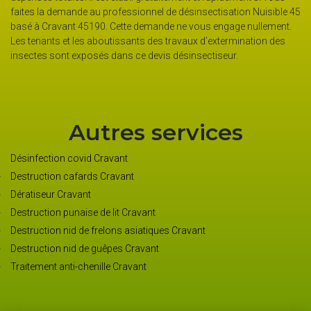
insectes 
tes la demande au professionnel de désinsectisation Nuisible 45
emploie 
é à Cravant 45190. Cette demande ne vous engage nullement.
Pour de 
 tenants et les aboutissants des travaux d’extermination des
directem
ectes sont exposés dans ce devis désinsectiseur.
contacte
Autres services
Désinfection covid Cravant
Destruction cafards Cravant
Dératiseur Cravant
Destruction punaise de lit Cravant
Destruction nid de frelons asiatiques Cravant
Destruction nid de guêpes Cravant
Traitement anti-chenille Cravant