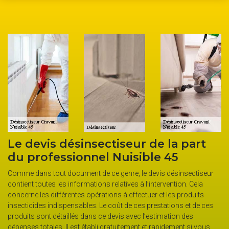
 devis désinsectiseur de la part
Nuis
 professionnel Nuisible 45
dési
envi
me dans tout document de ce genre, le devis désinsectiseur
ient toutes les informations relatives à l’intervention. Cela
En activi
erne les différentes opérations à effectuer et les produits
spécialis
ecticides indispensables. Le coût de ces prestations et de ces
propose 
uits sont détaillés dans ce devis avec l’estimation des
processi
nses totales. Il est établi gratuitement et rapidement si vous