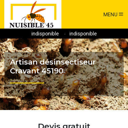
MENU
indisponible
indisponible
-
Artisan désinsectiseur
Cravant 45190
Devis gratuit