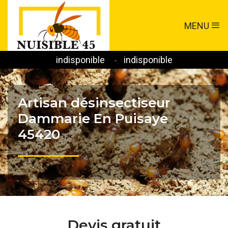
MENU
indisponible
indisponible
-
Artisan désinsectiseur
Dammarie En Puisaye
45420
Devis gratuit