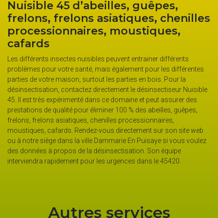
illes, guêpes,
assure l’éliminatio
siatiques, chenilles
insectes nuisibles
, moustiques,
Si vous faites appel à la société dés
à Dammarie En Puisaye, vous pouvez 
nuisibles seront éliminés totalement
 peuvent entrainer différents
possède des années d’expérience dan
s également pour les différentes
différentes méthodes pour supprimer l
les parties en bois. Pour la
chenilles et les frelons. La désinsecti
ctement le désinsectiseur Nuisible
des professionnels aguerris comme 
 ce domaine et peut assurer des
résultats irréprochables. Notre but, c
iner 100 % des abeilles, guêpes,
satisfaction à nos clients et de contr
nilles processionnaires,
domicile ou sur leur lieu de travail.
us directement sur son site web
Dammarie En Puisaye si vous voulez
insectisation. Son équipe
s urgences dans le 45420.
Autres services