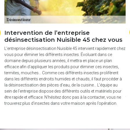
Intervention de l’entreprise
N
désinsectisation Nuisible 45 chez vous
é
à
L’entreprise désinsectisation Nuisible 45 intervient rapidement chez
Co
vous pour éliminer les différents insectes. Évoluant dans ce
un
rie
domaine depuis plusieurs années, il mettra en place un plan
ai
efficace afin d’appliquer les produits pour éliminer ces insectes,
En
ent
termites, mouches… Comme ces différents insectes prolifèrent
dé
dans les différents endroits humides et chauds, il faut procéder à
da
la désinsectisation des pièces d’eau, de la cuisine… L’équipe au
mo
sein de l’entreprise dispose des différents outils et matériels pour
pr
être rapide et efficace. N’hésitez donc pas à la contacter, vous ne
tr
trouverez plus d’insectes dans votre maison après l’opération.
bu