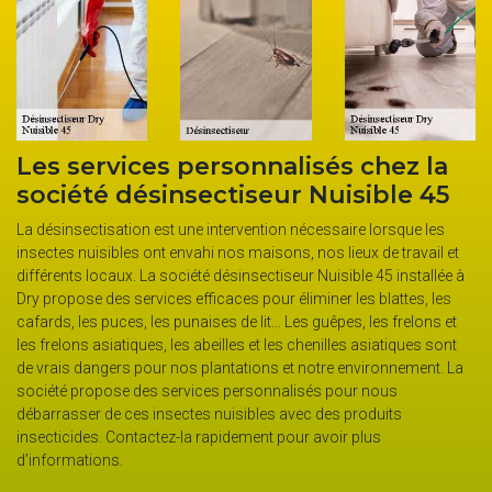
Les services personnalisés chez la
C
société désinsectiseur Nuisible 45
d
e
La désinsectisation est une intervention nécessaire lorsque les
insectes nuisibles ont envahi nos maisons, nos lieux de travail et
A 
différents locaux. La société désinsectiseur Nuisible 45 installée à
de
Dry propose des services efficaces pour éliminer les blattes, les
pe
cafards, les puces, les punaises de lit… Les guêpes, les frelons et
La
me
les frelons asiatiques, les abeilles et les chenilles asiatiques sont
me
de vrais dangers pour nos plantations et notre environnement. La
pr
société propose des services personnalisés pour nous
 y
pr
débarrasser de ces insectes nuisibles avec des produits
pr
insecticides. Contactez-la rapidement pour avoir plus
d’informations.