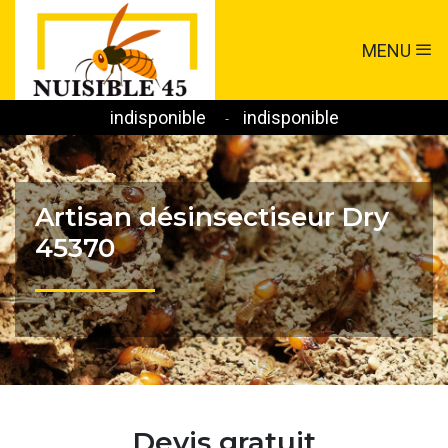
MENU
indisponible
indisponible
-
Artisan désinsectiseur Dry
45370
Devis gratuit