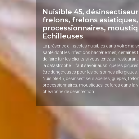
Nuisible 45, désinsectiseur
frelons, frelons asiatiques,
processionnaires, moustiq
Echilleuses
La présence d’insectes nuisibles dans votre mai
santé dont les infections bactériennes, certaines 
de faire fuir les clients si vous tenez un restaurant
la catastrophe. Il faut savoir aussi que les piqûre
être dangereuses pour les personnes allergiques. 
Nuisible 45, désinsectiseur abeilles, guêpes, frelon
processionnaires, moustiques, cafards dans la vil
chevronné de désinfection.