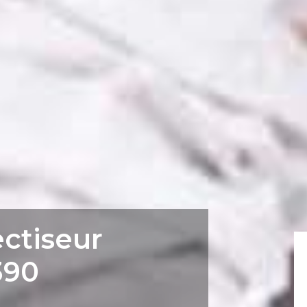
ectiseur
390