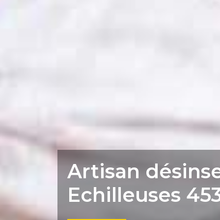
Artisan désins
Echilleuses 45