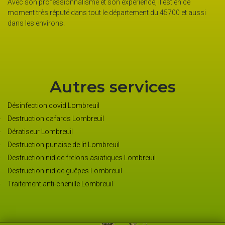
onnalisme et son expérience, il est en ce
société propose des 
té dans tout le département du 45700 et aussi
débarrasser de ces in
.
insecticides. Contacte
d’informations.
Autres services
Désinfection covid Lombreuil
Destruction cafards Lombreuil
Dératiseur Lombreuil
Destruction punaise de lit Lombreuil
Destruction nid de frelons asiatiques Lombreuil
Destruction nid de guêpes Lombreuil
Traitement anti-chenille Lombreuil