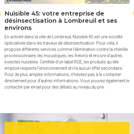
Nuisible 45: votre entreprise de
N
désinsectisation à Lombreuil et ses
é
environs
à
Co
un
En activité dans la ville de Lombreuil, Nuisible 45 est une société
il
ai
spécialisée dans les travaux de désinsectisation. Pour cela, il
ou
propose différents services comme l'élimination contre la chenille
Nu
processionnaire, les moustiques, les frelons et encore d'autres
dé
insectes nuisibles. Certifiée d'un label RGE, les produits qu'elle
as
emploie respecte l'environnement et n'a aucun effet secondaire.
ra
Pour de plus amples informations, n'hésitez pas à le contacter
im
directement pour d'autres informations. Vous pouvez également le
bu
contacter par email pour des détails au niveau du prix.