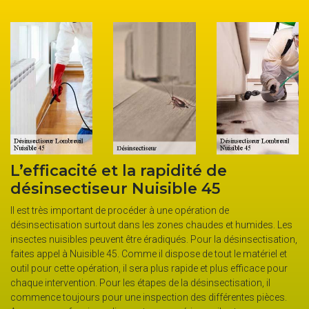
té et la rapidité de
Les service
iseur Nuisible 45
société dés
tant de procéder à une opération de
La désinsectisation es
 surtout dans les zones chaudes et humides. Les
insectes nuisibles ont
s peuvent être éradiqués. Pour la désinsectisation,
différents locaux. La s
sible 45. Comme il dispose de tout le matériel et
Lombreuil propose des 
pération, il sera plus rapide et plus efficace pour
les cafards, les puces,
n. Pour les étapes de la désinsectisation, il
et les frelons asiatique
s pour une inspection des différentes pièces.
de vrais dangers pour