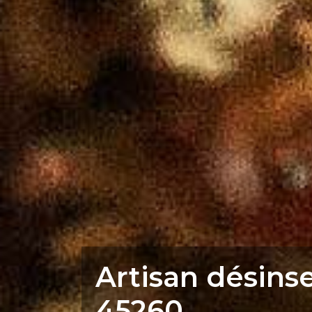
Artisan désinse
45260