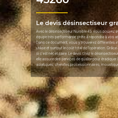
Le devis désinsectiseur gra
Avec le désinsectiseur Nuisible 45, vous pouvez avo
équipe très performante, prête à répondre à vos at
Dans ce document, vous y trouverez différentes i
utilise et surtout le coût total de l’opération. Grâ
si c’est nécessaire. Le devis chez le désinsectiseur
elle assure des services de qualité pour éradiquer l
asiatiques, chenilles processionnaires, moustiqu