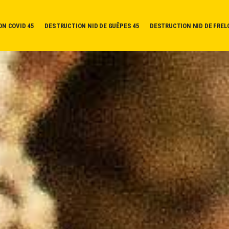
ON COVID 45
DESTRUCTION NID DE GUÊPES 45
DESTRUCTION NID DE FREL