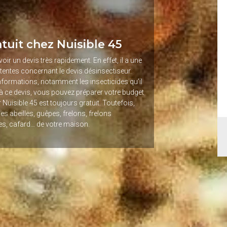
tuit chez Nuisible 45
ir un devis très rapidement. En effet, il a une
tentes concernant le devis désinsectiseur.
nformations, notamment les insecticides qu’il
ce à ce devis, vous pouvez préparer votre budget
 Nuisible 45 est toujours gratuit. Toutefois,
es abeilles, guêpes, frelons, frelons
es, cafard… de votre maison.