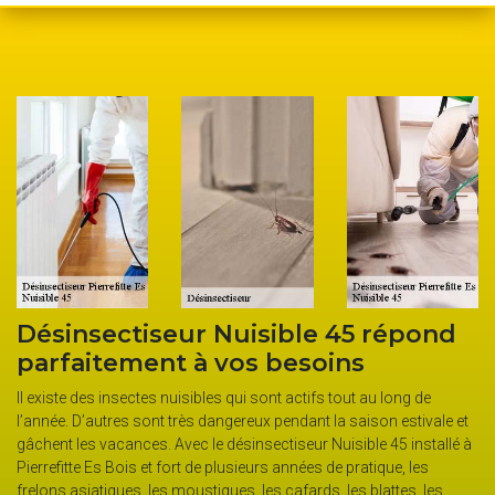
eur Nuisible 45 répond
Nuisible 45 so
t à vos besoins
équipée de ma
nuisibles qui sont actifs tout au long de
Confiez la désinsectisatio
 très dangereux pendant la saison estivale et
un professionnel qui est in
Avec le désinsectiseur Nuisible 45 installé à
ainsi de payer ses frais de 
ort de plusieurs années de pratique, les
Es Bois ou dans les environ
 moustiques, les cafards, les blattes, les
désinsectisation Nuisible 4