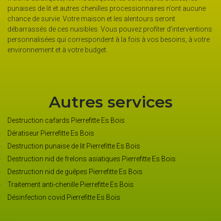
res chenilles processionnaires n’ont aucune
dans tout le département 45
e maison et les alentours seront
moderne pour assurer la d
sibles. Vous pouvez profiter d’interventions
prolifèrent rapidement dans
respondent à la fois à vos besoins, à votre
très important d’assurer la 
re budget.
buanderie, les vestiaires, l
Autres services
Destruction cafards Pierrefitte Es Bois
Dératiseur Pierrefitte Es Bois
Destruction punaise de lit Pierrefitte Es Bois
Destruction nid de frelons asiatiques Pierrefitte Es Bois
Destruction nid de guêpes Pierrefitte Es Bois
Traitement anti-chenille Pierrefitte Es Bois
Désinfection covid Pierrefitte Es Bois