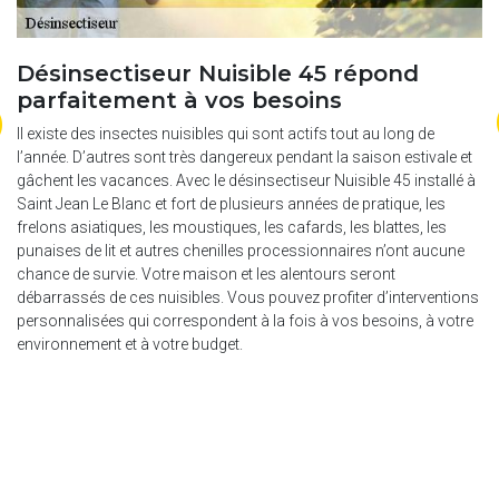
Désinsectiseur Nuisible 45 répond
N
parfaitement à vos besoins
g
c
Il existe des insectes nuisibles qui sont actifs tout au long de
m
l’année. D’autres sont très dangereux pendant la saison estivale et
B
gâchent les vacances. Avec le désinsectiseur Nuisible 45 installé à
Saint Jean Le Blanc et fort de plusieurs années de pratique, les
La
frelons asiatiques, les moustiques, les cafards, les blattes, les
ex
punaises de lit et autres chenilles processionnaires n’ont aucune
ba
chance de survie. Votre maison et les alentours seront
ri
débarrassés de ces nuisibles. Vous pouvez profiter d’interventions
bi
personnalisées qui correspondent à la fois à vos besoins, à votre
sa
environnement et à votre budget.
es
pe
,
ex
gu
n
mo
pr