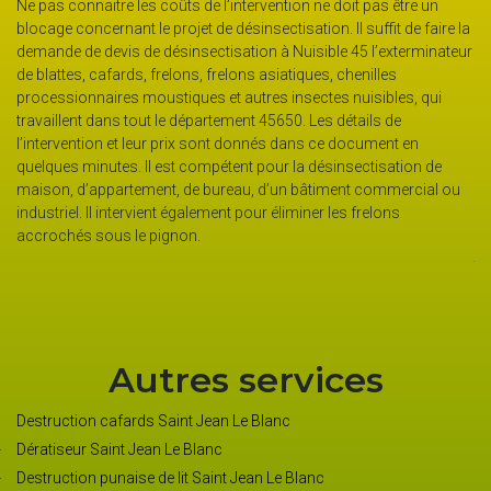
doit pas être un
 Il suffit de faire la
Plus qu’une simple nuisance, les insectes nuisible
le 45 l’exterminateur
affecter la santé de l’homme. Troubles de la Sommei
 chenilles
bactérienne, éruption cutanée sont entre autres le
s nuisibles, qui
à ces insectes. Pour les insectes eux-mêmes, ils co
 détails de
vrais fléaux, on connait les dégâts causés dans les
e document en
frelons asiatiques. L’entreprise désinsectisation Nu
insectisation de
implantée à Saint Jean Le Blanc se déplace dans tou
ment commercial ou
département 45650 pour vous proposer ses servic
les frelons
désinsectisation peut être faite de manière ponctue
certains cas, ses interventions en matière de protec
tout au long de l’année.
Autres services
Destruction cafards Saint Jean Le Blanc
Dératiseur Saint Jean Le Blanc
Destruction punaise de lit Saint Jean Le Blanc