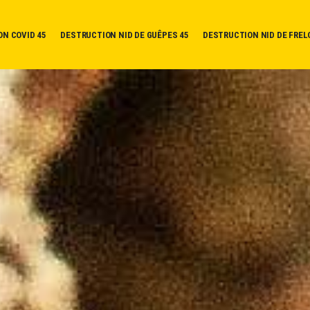
ON COVID 45
DESTRUCTION NID DE GUÊPES 45
DESTRUCTION NID DE FREL