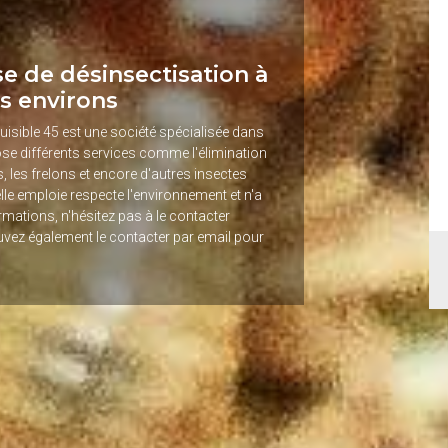
se de désinsectisation à
s environs
Nuisible 45 est une société spécialisée dans
pose différents services comme l'élimination
, les frelons et encore d'autres insectes
'elle emploie respecte l'environnement et n'a
mations, n'hésitez pas à le contacter
vez également le contacter par email pour