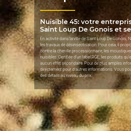
Nuisible 45: votre entrepri
Saint Loup De Gonois et se
En activité dans la ville de Saint Loup De Gonois, 
les travaux de désinsectisation. Pour cela, il pro
contre la chenille processionnaire, les moustiques
nuisibles. Certifiée d'un label RGE, les produits qu
aucun effet secondaire. Pour de plus amples infor
directement pour d'autres informations. Vous pou
des détails au niveau du prix.