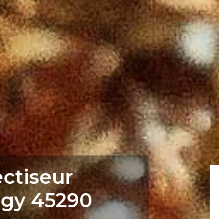
ectiseur
gy 45290