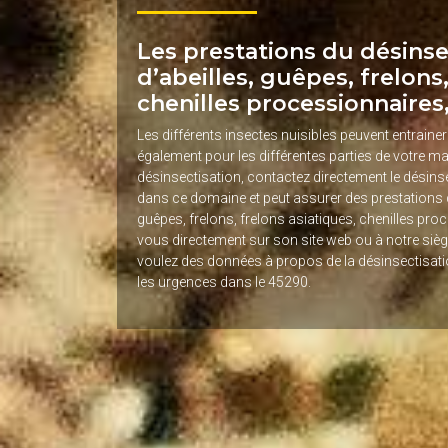
Les prestations du désinse
d’abeilles, guêpes, frelons,
chenilles processionnaires
Les différents insectes nuisibles peuvent entraine
également pour les différentes parties de votre mai
désinsectisation, contactez directement le désinsec
dans ce domaine et peut assurer des prestations d
guêpes, frelons, frelons asiatiques, chenilles pr
vous directement sur son site web ou à notre sièg
voulez des données à propos de la désinsectisati
les urgences dans le 45290.