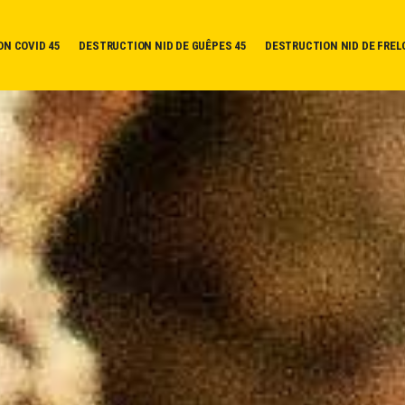
ON COVID 45
DESTRUCTION NID DE GUÊPES 45
DESTRUCTION NID DE FREL