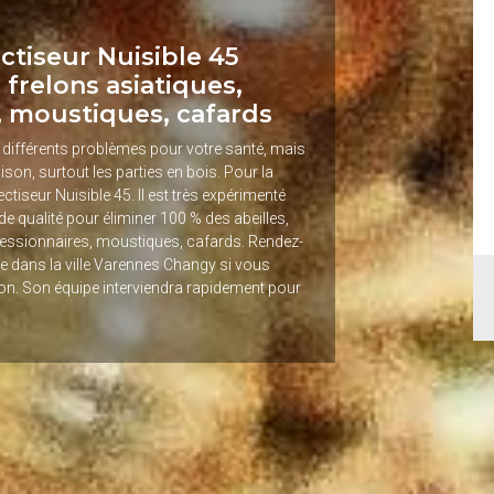
ctiseur Nuisible 45
 frelons asiatiques,
, moustiques, cafards
r différents problèmes pour votre santé, mais
son, surtout les parties en bois. Pour la
tiseur Nuisible 45. Il est très expérimenté
e qualité pour éliminer 100 % des abeilles,
ocessionnaires, moustiques, cafards. Rendez-
e dans la ville Varennes Changy si vous
on. Son équipe interviendra rapidement pour