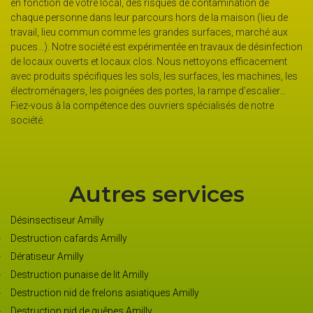
e
différents détails de l’opération, elle peut vous préparer un devis
ieu de
clair et bien détaillé. Dans le devis, vous aurez toutes les
é aux
informations à propos du coût total des travaux. Pour demand
infection
ce devis, allez sur le site web de la société, vous y trouverez le
ement
formulaire de demande. Il suffit de le remplir et vous aurez votre
nes, les
devis.
lier…
tre
Autres services
Désinsectiseur Amilly
Destruction cafards Amilly
Dératiseur Amilly
Destruction punaise de lit Amilly
Destruction nid de frelons asiatiques Amilly
Destruction nid de guêpes Amilly