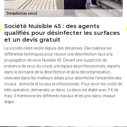
Société Nuisible 45 : des agents
P
qualifiés pour désinfecter les surfaces
d
et un devis gratuit
p
e
La société client existe depuis des décennies. Elle maitrise les
Pou
es
différentes techniques pour réussir une désinfection face à la
opé
le
propagation de virus Nuisible 45. Devant une suspicion de
cli
présence de virus du covid, une équipe de professionnels, experts
de 
dans le domaine de la désinfection et de la décontamination,
du
la
intervient dans les meilleurs délais pour désinfecter l'ensemble des
res
ur
locaux : domicile et locaux professionnels. Pour avoir les coûts de
dés
telle opération, demandez un devis. Le devis est établi avec 0 € de
dim
frais. Il mentionne les différents travaux et les prix dans chaque
vir
étape.
ma