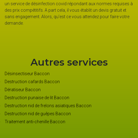
requises à
produits écologiques. Après le nettoyage, elle applique le prod
atuit et
désinfectant afin d’éliminer 99,99 % des virus dans votre mai
re votre
ou dans votre bureau. Si vous voulez les détails à propos du 
de l’opération, appelez le service clientèle, le responsable vous
donnera toutes les informations.
Autres services
Désinsectiseur Baccon
Destruction cafards Baccon
Dératiseur Baccon
Destruction punaise de lit Baccon
Destruction nid de frelons asiatiques Baccon
Destruction nid de guêpes Baccon
Traitement anti-chenille Baccon