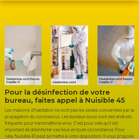
La désinfection virus assurée par
 45
société Nuisible 45
ées par la
Installée dans la ville de Baccon, la société Nuisible 45 peut
 endroits
intervenir dans tout le 45130 et dans les environs. Elle assure
st
prestations de qualité pour la désinfection virus. Avant d’appl
. Pour
le produit désinfectant, son équipe procède d’abord au netto
ous propose
des surfaces à désinfecter. Pour cette étape, elle utilise des