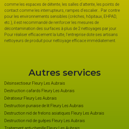
e, les salles d’attente, les points de
nécessaire de prendre toutes le
teurs, rampes d’escalier… Par contre
d’appliquer les gestes barrières
nsibles (crèches, hôpitaux, EHPAD,
utilisation de gel hydroalcoolique
 renforcer les mesures de
préventive. Notre société est à v
es à plus de 2 nettoyages par jour.
sensibilisation à votre domicil
 lutte, l’entreprise dote ses artisans
d’hygiène classique qui entre da
 nettoyage efficace immédiatement.
préventive : lavage des mains, g
Autres services
Désinsectiseur Fleury Les Aubrais
Destruction cafards Fleury Les Aubrais
Dératiseur Fleury Les Aubrais
Destruction punaise de lit Fleury Les Aubrais
Destruction nid de frelons asiatiques Fleury Les Aubrais
Destruction nid de guêpes Fleury Les Aubrais
Traitement anti-chenille Fleury Les Aubrais