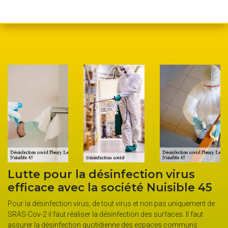
désinfection virus
Notre société Nui
a société Nuisible 45
pour effectuer d
préventives à do
 de tout virus et non pas uniquement de
la désinfection des surfaces. Il faut
La pandémie a atteint le niveau tr
uotidienne des espaces communs
devoir les morts tous les jours. D