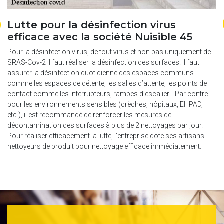
Lutte pour la désinfection virus
D
efficace avec la société Nuisible 45
d
P
Pour la désinfection virus, de tout virus et non pas uniquement de
SRAS-Cov-2 il faut réaliser la désinfection des surfaces. Il faut
e
Si
assurer la désinfection quotidienne des espaces communs
vo
comme les espaces de détente, les salles d’attente, les points de
it
qu
contact comme les interrupteurs, rampes d’escalier… Par contre
l
et
pour les environnements sensibles (crèches, hôpitaux, EHPAD,
vo
etc.), il est recommandé de renforcer les mesures de
si
décontamination des surfaces à plus de 2 nettoyages par jour.
vo
Pour réaliser efficacement la lutte, l’entreprise dote ses artisans
pl
nettoyeurs de produit pour nettoyage efficace immédiatement.