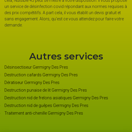
à votre disposition. Il vous propose
Nous avons une équipe composée de 
id répondant aux normes requises à
assurera une intervention rapide chez
il vous établit un devis gratuit et
dans tout le département du 45110 e
ce vous attendez pour faire votre
Ainsi, vous protégerez votre famille 
virus. N’hésitez donc pas à nous con
Autres services
Désinsectiseur Germigny Des Pres
Destruction cafards Germigny Des Pres
Dératiseur Germigny Des Pres
Destruction punaise de lit Germigny Des Pres
Destruction nid de frelons asiatiques Germigny Des Pres
Destruction nid de guêpes Germigny Des Pres
Traitement anti-chenille Germigny Des Pres