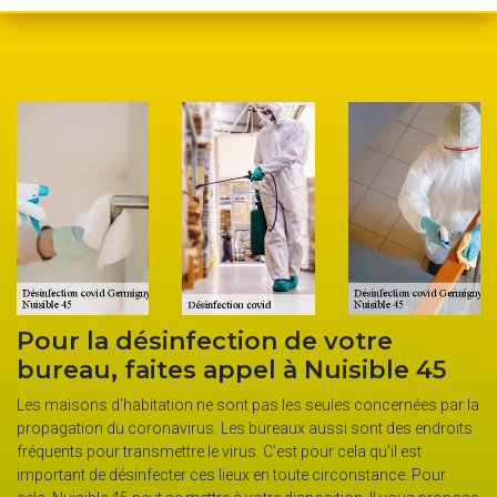
ion de votre
Les services de dés
pel à Nuisible 45
covid de l’entrepris
t pas les seules concernées par la
Évoluant dans le domaine de la désin
s bureaux aussi sont des endroits
années, notre entreprise Nuisible 45 
us. C'est pour cela qu'il est
votre maison. En effet, il est devenu
eux en toute circonstance. Pour
opération de désinfection afin de vou