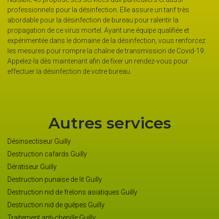
ès
de personnes non identifiable au niveau du bureau. Toujours d
ce cadre de réduire les risques de contamination, il est préférab
et
de désinfecter quotidiennement les locaux. Certaines entrepris
nforcez
de taille humaine placent dans chaque pièce des diffuseurs d’hu
vid-19.
essentielle. Faites confiance à cette entreprise qui vous offre la
r
gratuité pour le devis, n’hésitez pas à déposer une demande de
devis avec les prix pratiqués.
Autres services
Désinsectiseur Guilly
Destruction cafards Guilly
Dératiseur Guilly
Destruction punaise de lit Guilly
Destruction nid de frelons asiatiques Guilly
Destruction nid de guêpes Guilly
Traitement anti-chenille Guilly