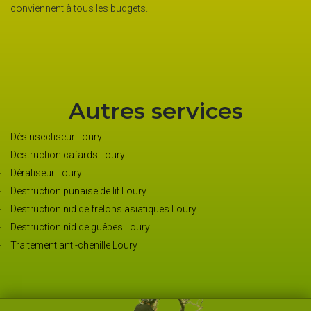
conviennent à tous les budgets.
essent
gratu
devis 
Autres services
Désinsectiseur Loury
Destruction cafards Loury
Dératiseur Loury
Destruction punaise de lit Loury
Destruction nid de frelons asiatiques Loury
Destruction nid de guêpes Loury
Traitement anti-chenille Loury