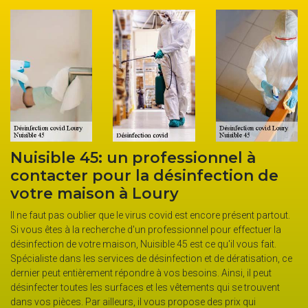
Nuisible 45: un professionnel à
La
contacter pour la désinfection de
loc
votre maison à Loury
Cov
l ne faut pas oublier que le virus covid est encore présent partout.
La so
Si vous êtes à la recherche d'un professionnel pour effectuer la
une o
ésinfection de votre maison, Nuisible 45 est ce qu'il vous fait.
contam
Spécialiste dans les services de désinfection et de dératisation, ce
de pe
dernier peut entièrement répondre à vos besoins. Ainsi, il peut
ce ca
désinfecter toutes les surfaces et les vêtements qui se trouvent
de dé
dans vos pièces. Par ailleurs, il vous propose des prix qui
de ta