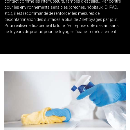
contact comme les interrupteurs, rampes d’escalier… Par contre
pour les environnements sensibles (crèches, hôpitaux, EHPAD,
etc.), il est recommandé de renforcer les mesures de
décontamination des surfaces à plus de 2 nettoyages par jour.
Pour réaliser efficacement la lutte, l’entreprise dote ses artisans
nettoyeurs de produit pour nettoyage efficace immédiatement.