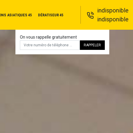
indisponible
ONS ASIATIQUES 45
DÉRATISEUR 45
indisponible
On vous rappelle gratuitement