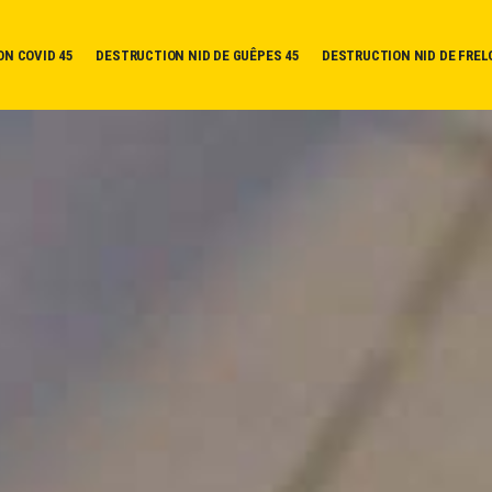
ON COVID 45
DESTRUCTION NID DE GUÊPES 45
DESTRUCTION NID DE FREL