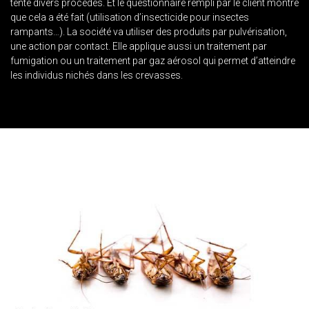
tenté divers procédés. Et le questionnaire rempli par le client montre
que cela a été fait (utilisation d’insecticide pour insectes
rampants…). La société va utiliser des produits par pulvérisation,
une action par contact. Elle applique aussi un traitement par
fumigation ou un traitement par gaz aérosol qui permet d’atteindre
les individus nichés dans les crevasses.