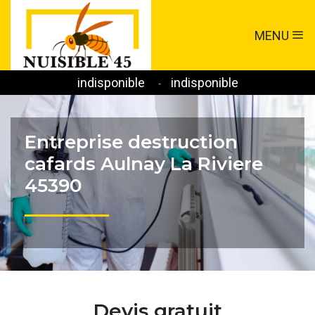
MENU
indisponible
indisponible
-
Entreprise destruction
cafards Aulnay La Riviere
45390
Devis gratuit