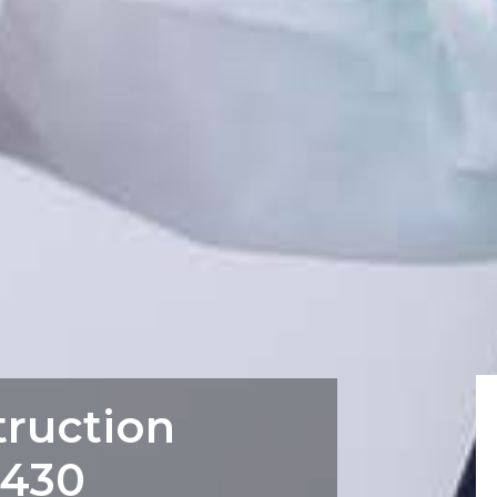
truction
5430