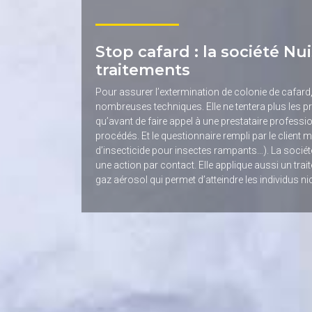
Stop cafard : la société Nui
traitements
Pour assurer l’extermination de colonie de cafard,
nombreuses techniques. Elle ne tentera plus les pro
qu’avant de faire appel à une prestataire professio
procédés. Et le questionnaire rempli par le client mo
d’insecticide pour insectes rampants…). La société 
une action par contact. Elle applique aussi un tra
gaz aérosol qui permet d’atteindre les individus n