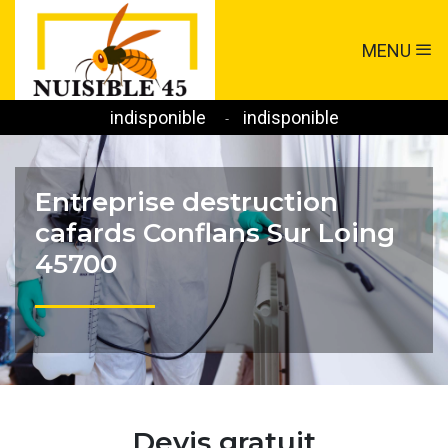
MENU
indisponible
indisponible
-
Entreprise destruction
cafards Conflans Sur Loing
45700
Devis gratuit