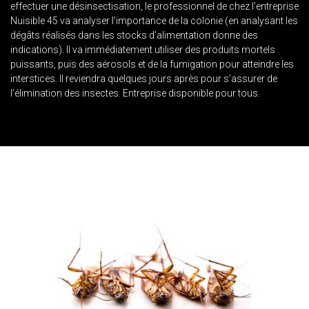
effectuer une désinsectisation, le professionnel de chez l’entreprise
Nuisible 45 va analyser l’importance de la colonie (en analysant les
dégâts réalisés dans les stocks d’alimentation donne des
indications). Il va immédiatement utiliser des produits mortels
puissants, puis des aérosols et de la fumigation pour atteindre les
interstices. Il reviendra quelques jours après pour s’assurer de
l’élimination des insectes. Entreprise disponible pour tous.