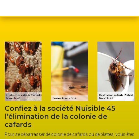
z à la société Nuisible 45
L’entrepr
nation de la colonie de
référenc
s
désinsect
blattes
rrasser de colonie de cafards ou de blattes, vous êtes