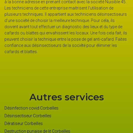
dresse en prenant contact avec la société Nuisible 45.
L’entreprise Nuisi
ns de cette entreprise maitrisent l’utilisation de
interventions pou
chniques. Il appartient aux techniciens désinsectiseurs
Elle effectue des
 de choisir la meilleure technique. Pour cela, ils
insectes par des 
t tout effectuer un diagnostic des lieux et du type de
éliminer les cafar
attes qui envahissent les locaux. Une fois cela fait, ils
nids de guêpes o
sir la technique entre la pose de gel anti-cafard. Faites
d’envahissements
x désinsectiseurs de la société pour éliminer les
(germanique, orie
attes.
disposition de to
techniciens désin
anti-cafards prof
Autres services
Désinfection covid Corbeilles
Désinsectiseur Corbeilles
Dératiseur Corbeilles
Destruction punaise de lit Corbeilles