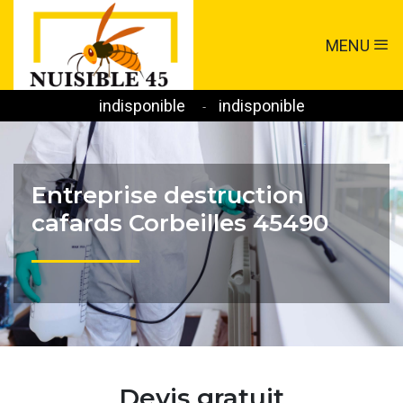
MENU
indisponible
indisponible
-
Entreprise destruction
cafards Corbeilles 45490
Devis gratuit