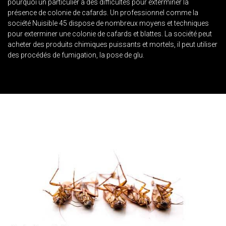
pourquoi un particulier à des difficultés pour exterminer la
présence de colonie de cafards. Un professionnel comme la
société Nuisible 45 dispose de nombreux moyens et techniques
pour exterminer une colonie de cafards et blattes. La société peut
acheter des produits chimiques puissants et mortels, il peut utiliser
des procédés de fumigation, la pose de glu.