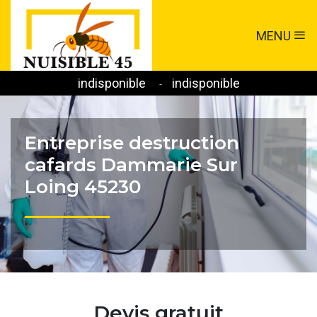
MENU
indisponible
indisponible
-
Entreprise destruction
cafards Dammarie Sur
Loing 45230
Devis gratuit