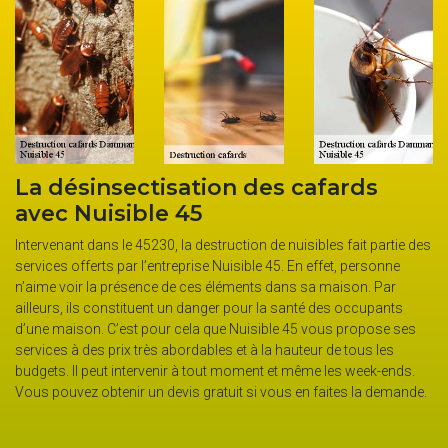
la
La désinsectisation des cafards
D
on
avec Nuisible 45
s
d
Intervenant dans le 45230, la destruction de nuisibles fait partie des
services offerts par l’entreprise Nuisible 45. En effet, personne
la
La
n’aime voir la présence de ces éléments dans sa maison. Par
dé
ailleurs, ils constituent un danger pour la santé des occupants
tes
dé
d’une maison. C’est pour cela que Nuisible 45 vous propose ses
in
services à des prix très abordables et à la hauteur de tous les
ar
budgets. Il peut intervenir à tout moment et même les week-ends.
ans
sc
Vous pouvez obtenir un devis gratuit si vous en faites la demande.
la
ut
es
ut