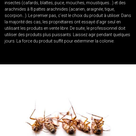
insectes (cafards, blattes, puce, mouches, moustiques…) et des
arachnides à 8 pattes arachnides (acarien, araignée, tique,
scorpion…). Le premier pas, c’est le choix du produit à utiliser. Dans
la majorité des cas, les propriétaires ont essayé d’agir seul en
utilisant les produits en vente libre. De suite, le professionnel doit
utiliser des produits plus puissants. Laissez agir pendant quelques
jours. La force du produit suffit pour exterminer la colonie.