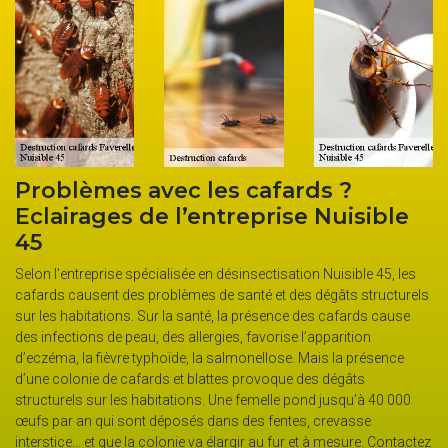
d
Problèmes avec les cafards ?
T
Eclairages de l’entreprise Nuisible
p
45
e
Le
nd
fe
Selon l’entreprise spécialisée en désinsectisation Nuisible 45, les
fa
cafards causent des problèmes de santé et des dégâts structurels
in
sur les habitations. Sur la santé, la présence des cafards cause
po
des infections de peau, des allergies, favorise l’apparition
pr
d’eczéma, la fièvre typhoïde, la salmonellose. Mais la présence
so
d’une colonie de cafards et blattes provoque des dégâts
t
po
structurels sur les habitations. Une femelle pond jusqu’à 40 000
ser
ac
œufs par an qui sont déposés dans des fentes, crevasse
de
interstice… et que la colonie va élargir au fur et à mesure. Contactez