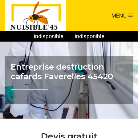
MENU
indisponible
indisponible
-
Entreprise destruction
cafards Faverelles 45420
Devis gratuit