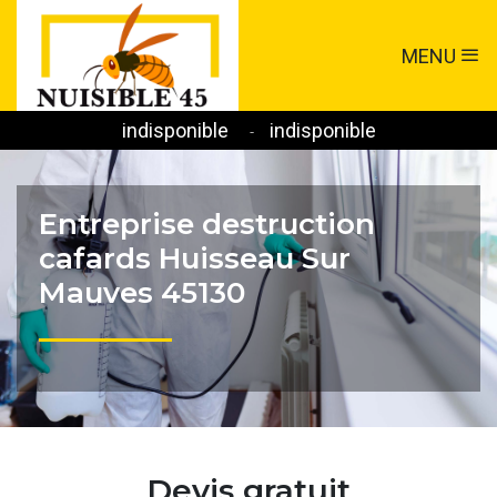
MENU
indisponible
indisponible
-
Entreprise destruction
cafards Huisseau Sur
Mauves 45130
Devis gratuit