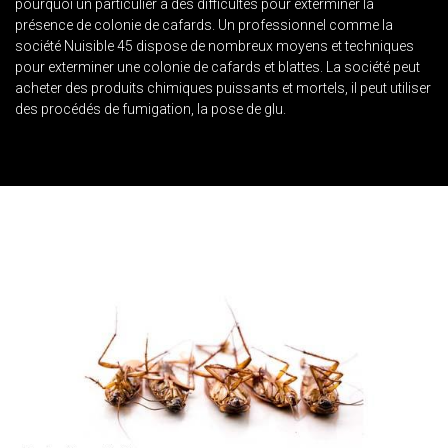
pourquoi un particulier à des difficultés pour exterminer la
présence de colonie de cafards. Un professionnel comme la
société Nuisible 45 dispose de nombreux moyens et techniques
pour exterminer une colonie de cafards et blattes. La société peut
acheter des produits chimiques puissants et mortels, il peut utiliser
des procédés de fumigation, la pose de glu.