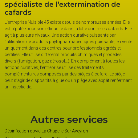
spécialiste de l’extermination de
p
cafards
e
Le
nd
fe
L’entreprise Nuisible 45 existe depuis de nombreuses années. Elle
fa
est réputée pour son efficacité dans la lutte contre les cafards. Elle
in
agit à plusieurs niveaux. Une action curative puissante par
po
l’utilisation de produits phytopharmaceutiques puissants, en vente
pr
uniquement dans des centres pour professionnels agréés et
so
certifiés. Elle utilise différents produits chimiques et procédés
t
po
divers (fumigation, gaz aérosol…). En complément à toutes les
ser
ac
actions curatives, l’entreprise utilise des traitements
de
complémentaires composés par des pièges à cafard. Le piège
peut s’agir de dispositifs à glue ou un piège avec appât renfermant
un insecticide.
Autres services
Désinfection covid La Chapelle Sur Aveyron