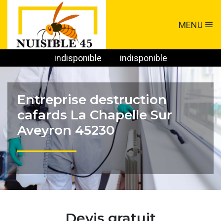
MENU
indisponible
indisponible
-
Entreprise destruction
cafards La Chapelle Sur
Aveyron 45230
Devis gratuit