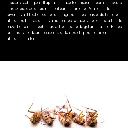
plusieurs techniques. Il appartient aux techniciens désinsectiseurs
d’une société de choisir la meilleure technique. Pour cela, ils
doivent avant tout effectuer un diagnostic des lieux et du type de
cafards ou blattes qui envahissent les locaux. Une fois cela fait, ils
peuvent choisir la technique entre la pose de gel anti-cafard. Faites
confiance aux désinsectiseurs de la société pour éliminer les
cafards et blattes.