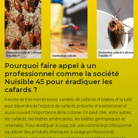
oi faire appel à un
L’entrepr
sionnel comme la société
spécialis
le 45 pour éradiquer les
cafards
s ?
L’entreprise Nuis
est réputée pour s
très nombreuses variétés de cafards et blattes et la lutte
agit à plusieurs 
e de l’espèce de cafards présente et à exterminer et
l’utilisation de 
 l’importance de la colonie. On peut citer, entre autres,
uniquement dans 
 les blattes américaines, les blattes germaniques et
certifiés. Elle ut
Pour éradiquer à coup sûr une colonie le professionnel
divers (fumigati
des produits chimiques à usage professionnel,
actions curatives,