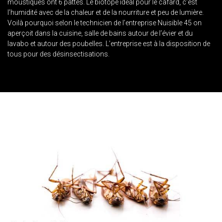
moustiques ont 6 pattes. Le biotope idéal pour le cafard, c’est
l’humidité avec de la chaleur et de la nourriture et peu de lumière.
Voilà pourquoi selon le technicien de l’entreprise Nuisible 45 on
aperçoit dans la cuisine, salle de bains autour de l’évier et du
lavabo et autour des poubelles. L’entreprise est à la disposition de
tous pour des désinsectisations.