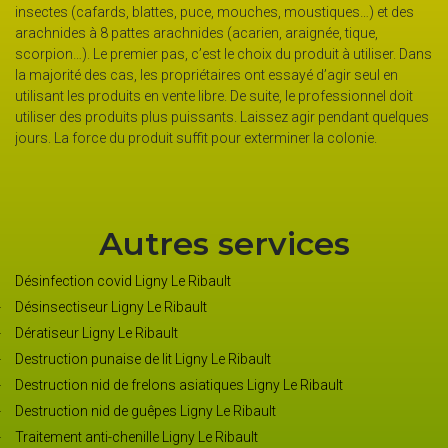
 ce
insectes (cafards, blattes, puce, mouches, moustiques…) et des
mi
arachnides à 8 pattes arachnides (acarien, araignée, tique,
fa
scorpion…). Le premier pas, c’est le choix du produit à utiliser. Dans
pr
la majorité des cas, les propriétaires ont essayé d’agir seul en
co
utilisant les produits en vente libre. De suite, le professionnel doit
de
utiliser des produits plus puissants. Laissez agir pendant quelques
jours. La force du produit suffit pour exterminer la colonie.
Autres services
Désinfection covid Ligny Le Ribault
Désinsectiseur Ligny Le Ribault
Dératiseur Ligny Le Ribault
Destruction punaise de lit Ligny Le Ribault
Destruction nid de frelons asiatiques Ligny Le Ribault
Destruction nid de guêpes Ligny Le Ribault
Traitement anti-chenille Ligny Le Ribault