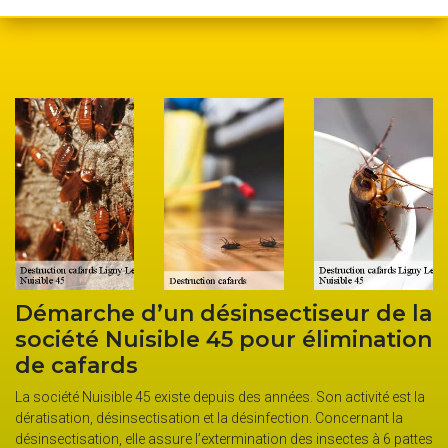
Démarche d’un désinsectiseur de la
N
société Nuisible 45 pour élimination
d
de cafards
R
ce
La société Nuisible 45 existe depuis des années. Son activité est la
In
dératisation, désinsectisation et la désinfection. Concernant la
po
désinsectisation, elle assure l’extermination des insectes à 6 pattes
ef