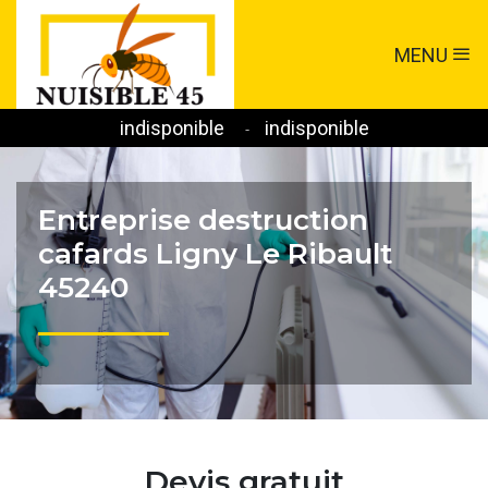
MENU
indisponible
indisponible
-
Entreprise destruction
cafards Ligny Le Ribault
45240
Devis gratuit