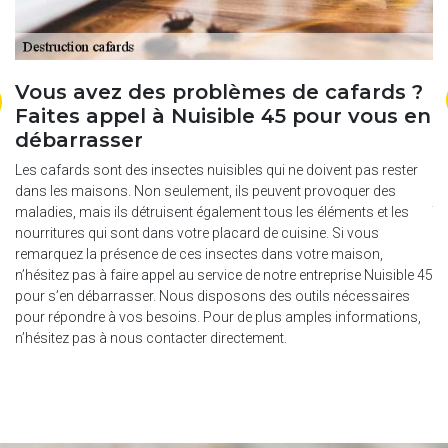
Vous avez des problèmes de cafards ?
É
Faites appel à Nuisible 45 pour vous en
e
débarrasser
es
Po
co
Les cafards sont des insectes nuisibles qui ne doivent pas rester
Ce
dans les maisons. Non seulement, ils peuvent provoquer des
s
te
maladies, mais ils détruisent également tous les éléments et les
ra
nourritures qui sont dans votre placard de cuisine. Si vous
sa
remarquez la présence de ces insectes dans votre maison,
sp
n’hésitez pas à faire appel au service de notre entreprise Nuisible 45
pr
pour s’en débarrasser. Nous disposons des outils nécessaires
t
ag
pour répondre à vos besoins. Pour de plus amples informations,
ce
n’hésitez pas à nous contacter directement.
pr