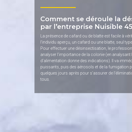
Comment se déroule la dés
par l’entreprise Nuisible 45
La présence de cafard ou de blatte est facile à vérif
l’individu aperçu, un cafard ou une blatte, seul ty
Pour effectuer une désinsectisation, le professionn
analyser l’importance de la colonie (en analysant 
d’alimentation donne des indications). Il va imméd
puissants, puis des aérosols et de la fumigation pou
quelques jours après pour s’assurer de l’éliminati
tous.