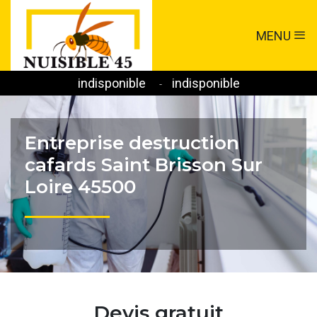
MENU
indisponible
indisponible
-
Entreprise destruction
cafards Saint Brisson Sur
Loire 45500
Devis gratuit