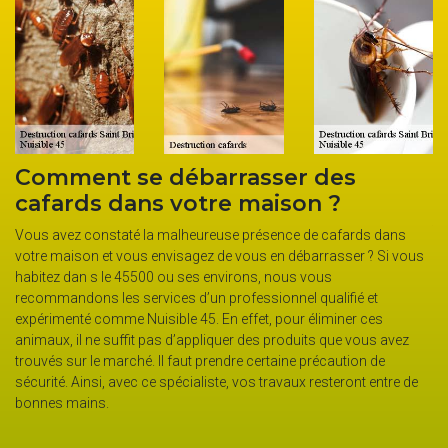
Comment se débarrasser des
Fai
cafards dans votre maison ?
la 
vil
Vous avez constaté la malheureuse présence de cafards dans
votre maison et vous envisagez de vous en débarrasser ? Si vous
Les c
habitez dan s le 45500 ou ses environs, nous vous
chaqu
recommandons les services d’un professionnel qualifié et
espac
expérimenté comme Nuisible 45. En effet, pour éliminer ces
cafar
animaux, il ne suffit pas d’appliquer des produits que vous avez
l’ast
trouvés sur le marché. Il faut prendre certaine précaution de
pas à
écurité. Ainsi, avec ce spécialiste, vos travaux resteront entre de
destr
bonnes mains.
adapt
durab