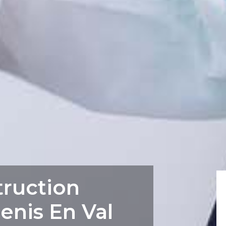
truction
enis En Val