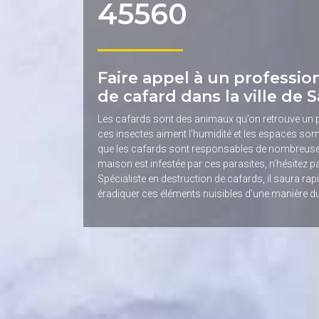
45560
Faire appel à un professio
de cafard dans la ville de 
Les cafards sont des animaux qu’on retrouve un 
ces insectes aiment l’humidité et les espaces som
que les cafards sont responsables de nombreuse
maison est infestée par ces parasites, n’hésitez p
Spécialiste en destruction de cafards, il saura ra
éradiquer ces éléments nuisibles d’une manière d