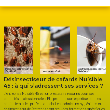
Désinsectiseur de cafards Nuisible
É
45 : à qui s’adressent ses services ?
e
es
L’entreprise Nuisible 45 est un prestataire reconnu pour ses
Po
capacités professionnelles. Elle propose son expertise pour les
co
particuliers et les professionnels. Les techniciens hygiénistes ou
Ce
s
désinsectiseur de l’entreprise ont reçu des formations spécifiques
te