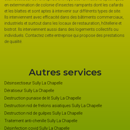
en extermination de colonie d’insectes rampants dont les cafards
ra
et les blattes et sont aptes à intervenir sur différents types de site.
sa
Ils interviennent avec efficacité dans des bâtiments commerciaux,
sp
industriels et surtout dans les locaux de restauration, hôtellerie et
pr
t
bistrot. Ils interviennent aussi dans des logements collectifs ou
ag
individuels. Contactez cette entreprise qui propose des prestations
ce
de qualité.
pr
Autres services
Désinsectiseur Sully La Chapelle
Dératiseur Sully La Chapelle
Destruction punaise de lit Sully La Chapelle
Destruction nid de frelons asiatiques Sully La Chapelle
Destruction nid de guêpes Sully La Chapelle
Traitement anti-chenille Sully La Chapelle
Désinfection covid Sully La Chapelle