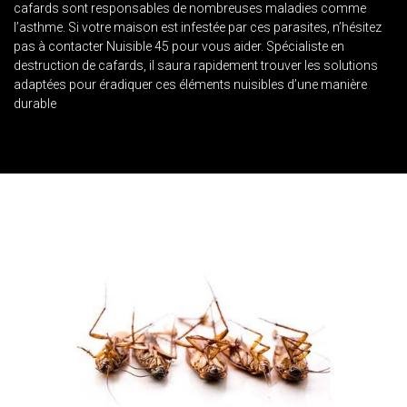
cafards sont responsables de nombreuses maladies comme
l’asthme. Si votre maison est infestée par ces parasites, n’hésitez
pas à contacter Nuisible 45 pour vous aider. Spécialiste en
destruction de cafards, il saura rapidement trouver les solutions
adaptées pour éradiquer ces éléments nuisibles d’une manière
durable