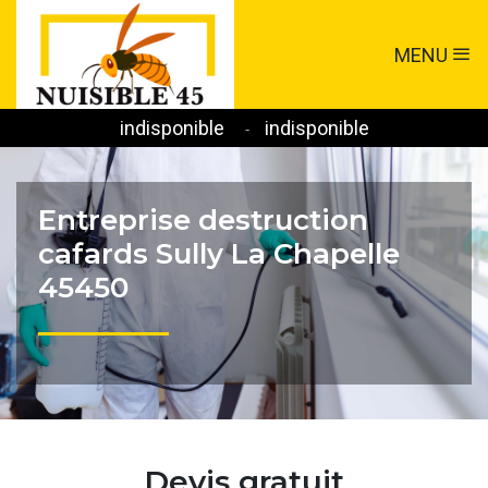
MENU
indisponible
indisponible
-
Entreprise destruction
cafards Sully La Chapelle
45450
Devis gratuit