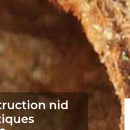
truction nid
tiques