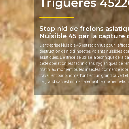
Trigueres 4522
Stop nid de frelons asiatiq
Nuisible 45 par la capture 
L’entreprise Nuisible 45 est reconnue pour l’effic
destruction de nid d’insectes volants nuisibles c
asiatiques. L’entreprise utilise la technique de la 
cette opération, les techniciens hygiéniques de l’ent
matin, au moment où les insectes dorment encore. L
travaillent par binôme, l'un tient un grand ouvert et 
Le grand sac est immédiatement fermé hermétiq