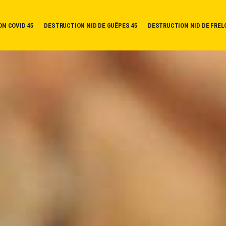
ON COVID 45
DESTRUCTION NID DE GUÊPES 45
DESTRUCTION NID DE FREL