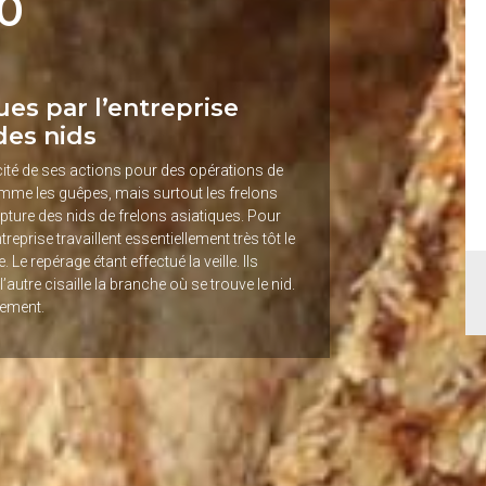
0
ues par l’entreprise
des nids
acité de ses actions pour des opérations de
omme les guêpes, mais surtout les frelons
capture des nids de frelons asiatiques. Pour
reprise travaillent essentiellement très tôt le
e repérage étant effectué la veille. Ils
l’autre cisaille la branche où se trouve le nid.
uement.