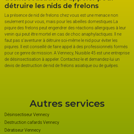
nid de frelon asiatique
Pourquoi détruire un nid de frelons asiatiques ? Si on laisse
L
tranquille le nid les frelons ne sont pas agressifs. Mais… on a vu
s
ur
dans certaines municipalités la disparition de nombreux
p
apiculteurs à cause de la présence envahissante de frelons
v
asiatiques. La destruction d’un nid de frelons asiatiques requiert
f
més
une expertise et un savoir-faire. L’entreprise Nuisible 45 est une
p
rise
professionnelle agréée pour réaliser les opérations de destruction
p
massive ou par unité de nid de frelons asiatiques. L’entreprise dote
d
ses techniciens de protection efficace pour assurer de travailler
d
avec sécurité et sérénité.
Autres services
Désinsectiseur Vennecy
Destruction cafards Vennecy
Dératiseur Vennecy