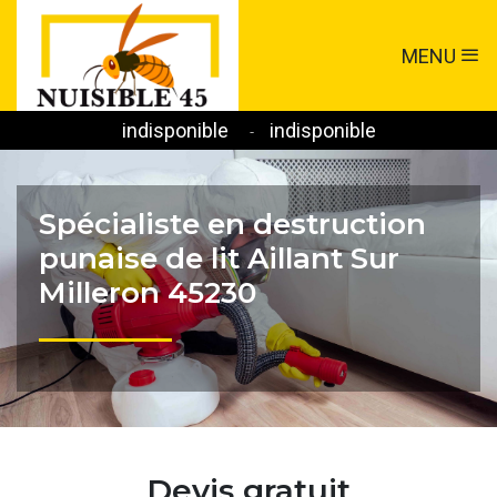
MENU
indisponible
indisponible
-
Spécialiste en destruction
punaise de lit Aillant Sur
Milleron 45230
Devis gratuit