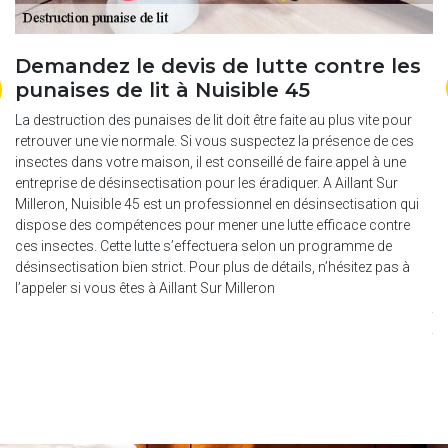
t
Demandez le devis de lutte contre les
D
punaises de lit à Nuisible 45
S
e
s
La destruction des punaises de lit doit être faite au plus vite pour
4
retrouver une vie normale. Si vous suspectez la présence de ces
insectes dans votre maison, il est conseillé de faire appel à une
Po
entreprise de désinsectisation pour les éradiquer. A Aillant Sur
de
Milleron, Nuisible 45 est un professionnel en désinsectisation qui
se
dispose des compétences pour mener une lutte efficace contre
ré
ces insectes. Cette lutte s’effectuera selon un programme de
ph
désinsectisation bien strict. Pour plus de détails, n’hésitez pas à
me
l’appeler si vous êtes à Aillant Sur Milleron
ob
tr
tr
de