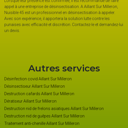
Lorsque leur présence est confirmée, il est recommandé de faire
s
lu
appel à une entreprise de désinsectisation. A Aillant Sur Milleron,
vi
Nuisible 45 est un professionnel en désinsectisation à appeler.
pr
Avec son expérience, il apportera la solution lutte contre les
r
qu
punaises avec efficacité et discrétion. Contactez-le et demandez-lui
la
un devis.
te
ex
Autres services
Désinfection covid Aillant Sur Milleron
Désinsectiseur Aillant Sur Milleron
Destruction cafards Aillant Sur Milleron
Dératiseur Aillant Sur Milleron
Destruction nid de frelons asiatiques Aillant Sur Milleron
Destruction nid de guêpes Aillant Sur Milleron
Traitement anti-chenille Aillant Sur Milleron