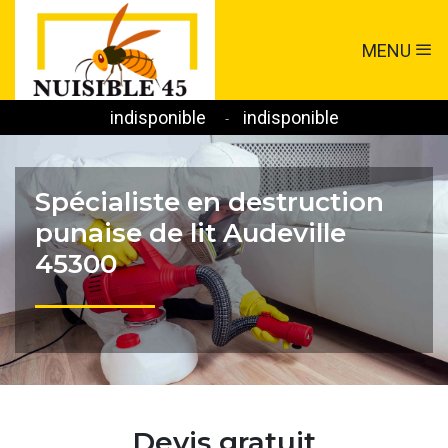
MENU
indisponible
indisponible
-
Spécialiste en destruction
punaise de lit Audeville
45300
Devis gratuit