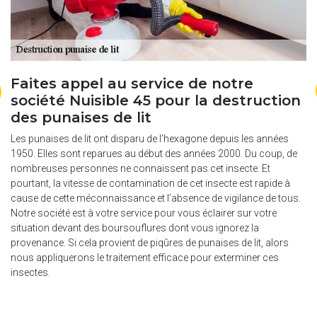
z
Faites appel au service de notre
P
s
société Nuisible 45 pour la destruction
n
des punaises de lit
e
0.
Les punaises de lit ont disparu de l’hexagone depuis les années
La
ar
1950. Elles sont reparues au début des années 2000. Du coup, de
Po
ont
nombreuses personnes ne connaissent pas cet insecte. Et
fa
pourtant, la vitesse de contamination de cet insecte est rapide à
de
es
cause de cette méconnaissance et l’absence de vigilance de tous.
El
t
Notre société est à votre service pour vous éclairer sur votre
mo
situation devant des boursouflures dont vous ignorez la
di
provenance. Si cela provient de piqûres de punaises de lit, alors
s’
nous appliquerons le traitement efficace pour exterminer ces
vo
insectes.