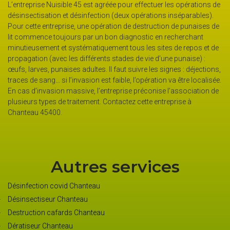
d’éradication
our effectuer les opérations de
ux opérations inséparables).
Ce qui la caractérise la punaise de lit, c’es
 de destruction de punaises de
C’est pour cela qu’elle a une vie nocturne p
iagnostic en recherchant
des insectes appelés piqueur-suceur. So
tous les sites de repos et de
de percer la peau des humains et dispos
des de vie d’une punaise) :
aspirer le sang. Elle est difficile à déceler,
t suivre les signes : déjections,
des matelas, les plis… C’est pour cela qu’i
e, l’opération va être localisée.
portes et fenêtres lorsque les techniciens
ise préconise l’association de
appliquent les insecticides pour donner a
tez cette entreprise à
partout. Contactez l’entreprise pour des 
Autres services
Désinfection covid Chanteau
Désinsectiseur Chanteau
Destruction cafards Chanteau
Dératiseur Chanteau