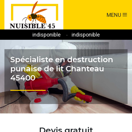
MENU
indisponible
indisponible
-
Spécialiste en destruction
punaise de lit Chanteau
45400
Devis gratuit