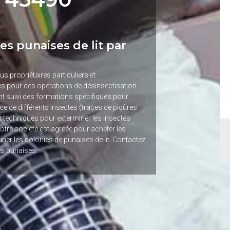
es punaises de lit par
us propriétaires particuliers et
tes pour des opérations de désinsectisation.
t suivi des formations spécifiques pour
e de différents insectes (traces de piqûres
s techniques pour exterminer les insectes
Notre société est agréée pour acheter les
er les colonies de punaises de lit. Contactez
es punaises.