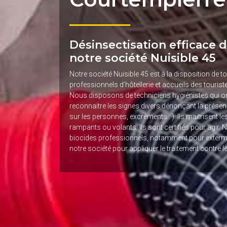
Désinsectisation efficace d
notre société Nuisible 45
Notre société Nuisible 45 est à la disposition de to
professionnels d’hôtellerie et accueils des touris
Nous disposons de techniciens hygiénistes qui on
reconnaitre les signes divers dénonçant la présenc
sur les personnes, excréments…). Ils maitrisent le
rampants ou volants. Ils sont certifiés pour agir. 
biocides professionnels, notamment pour extermin
notre société pour appliquer le traitement contre l