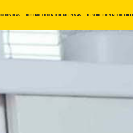
ON COVID 45
DESTRUCTION NID DE GUÊPES 45
DESTRUCTION NID DE FREL