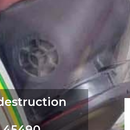
 destruction
 45490